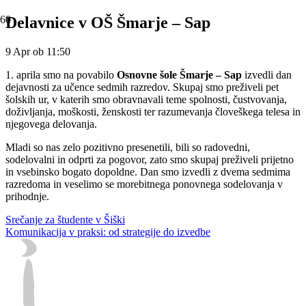
Delavnice v OŠ Šmarje – Sap
9 Apr ob 11:50
1. aprila smo na povabilo
Osnovne šole Šmarje – Sap
izvedli dan
dejavnosti za učence sedmih razredov. Skupaj smo preživeli pet
šolskih ur, v katerih smo obravnavali teme spolnosti, čustvovanja,
doživljanja, moškosti, ženskosti ter razumevanja človeškega telesa in
njegovega delovanja.
Mladi so nas zelo pozitivno presenetili, bili so radovedni,
sodelovalni in odprti za pogovor, zato smo skupaj preživeli prijetno
in vsebinsko bogato dopoldne. Dan smo izvedli z dvema sedmima
razredoma in veselimo se morebitnega ponovnega sodelovanja v
prihodnje.
Srečanje za študente v Šiški
Komunikacija v praksi: od strategije do izvedbe