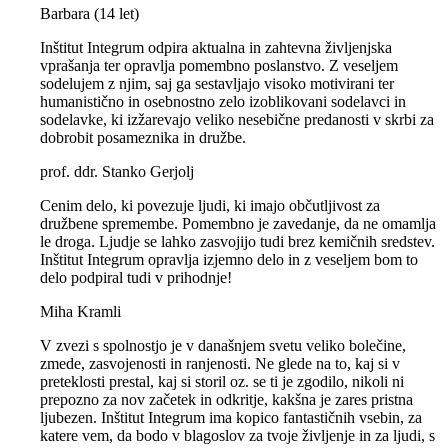
Barbara (14 let)
Inštitut Integrum odpira aktualna in zahtevna življenjska
vprašanja ter opravlja pomembno poslanstvo. Z veseljem
sodelujem z njim, saj ga sestavljajo visoko motivirani ter
humanistično in osebnostno zelo izoblikovani sodelavci in
sodelavke, ki izžarevajo veliko nesebične predanosti v skrbi za
dobrobit posameznika in družbe.
prof. ddr. Stanko Gerjolj
Cenim delo, ki povezuje ljudi, ki imajo občutljivost za
družbene spremembe. Pomembno je zavedanje, da ne omamlja
le droga. Ljudje se lahko zasvojijo tudi brez kemičnih sredstev.
Inštitut Integrum opravlja izjemno delo in z veseljem bom to
delo podpiral tudi v prihodnje!
Miha Kramli
V zvezi s spolnostjo je v današnjem svetu veliko bolečine,
zmede, zasvojenosti in ranjenosti. Ne glede na to, kaj si v
preteklosti prestal, kaj si storil oz. se ti je zgodilo, nikoli ni
prepozno za nov začetek in odkritje, kakšna je zares pristna
ljubezen. Inštitut Integrum ima kopico fantastičnih vsebin, za
katere vem, da bodo v blagoslov za tvoje življenje in za ljudi, s