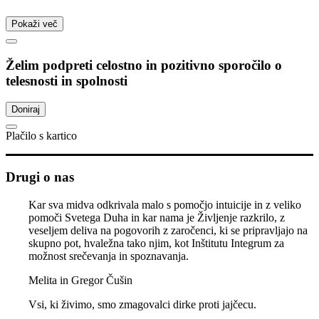
Pokaži več
Želim podpreti celostno in pozitivno sporočilo o
telesnosti in spolnosti
Doniraj
Plačilo s kartico
Drugi o nas
Kar sva midva odkrivala malo s pomočjo intuicije in z veliko
pomoči Svetega Duha in kar nama je Življenje razkrilo, z
veseljem deliva na pogovorih z zaročenci, ki se pripravljajo na
skupno pot, hvaležna tako njim, kot Inštitutu Integrum za
možnost srečevanja in spoznavanja.
Melita in Gregor Čušin
Vsi, ki živimo, smo zmagovalci dirke proti jajčecu.