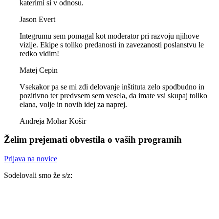
katerimi si v odnosu.
Jason Evert
Integrumu sem pomagal kot moderator pri razvoju njihove
vizije. Ekipe s toliko predanosti in zavezanosti poslanstvu le
redko vidim!
Matej Cepin
Vsekakor pa se mi zdi delovanje inštituta zelo spodbudno in
pozitivno ter predvsem sem vesela, da imate vsi skupaj toliko
elana, volje in novih idej za naprej.
Andreja Mohar Košir
Želim prejemati obvestila o vaših programih
Prijava na novice
Sodelovali smo že s/z: