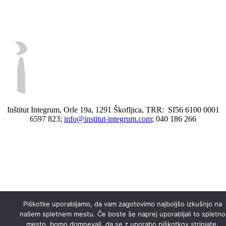
Inštitut Integrum, Orle 19a, 1291 Škofljica, TRR: SI56 6100 0001
6597 823;
info@institut-integrum.com
; 040 186 266
Piškotke uporabljamo, da vam zagotovimo najboljšo izkušnjo na
našem spletnem mestu. Če boste še naprej uporabljali to spletno
mesto, bomo domnevali, da se z uporabo piškotkov strinjate.