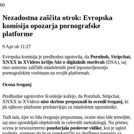
Nezadostna zaščita otrok: Evropska
komisija opozarja pornografske
platforme
9 Apr ob 11:27
Evropska komisija je predhodno ugotovila, da
Pornhub, Stripchat,
XNXX in XVideos
kršijo Akt o digitalnih storitvah
(DSA), saj
niso ustrezno zaščitili mladoletnih pred izpostavljenostjo
pornografskim vsebinam na svojih platformah.
Ocena tveganj
Predhodne ugotovitve Komisije kažejo, da Pornhub, Stripchat,
XNXX in XVideos
niso skrbno prepoznali in ocenili tveganj
, ki
jih njihove platforme predstavljajo za mladoletne uporabnike.
Tudi tam, kjer so bila tveganja prepoznana, ocene niso bile temeljite,
saj niso uporabljali objektivnih in celovitih metodologij. Na primer,
ocena je nesorazmerno
poudarjala poslovne vidike
, kot je ugled
podjetja, namesto da bi se osredotočila na družbena tveganja za