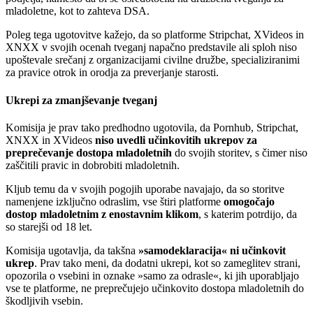
mladoletne, kot to zahteva DSA.
Poleg tega ugotovitve kažejo, da so platforme Stripchat, XVideos in
XNXX v svojih ocenah tveganj napačno predstavile ali sploh niso
upoštevale srečanj z organizacijami civilne družbe, specializiranimi
za pravice otrok in orodja za preverjanje starosti.
Ukrepi
za zmanjševanje tveganj
Komisija je prav tako predhodno ugotovila, da Pornhub, Stripchat,
XNXX in XVideos
niso uvedli učinkovitih ukrepov za
preprečevanje dostopa mladoletnih
do svojih storitev, s čimer niso
zaščitili pravic in dobrobiti mladoletnih.
Kljub temu da v svojih pogojih uporabe navajajo, da so storitve
namenjene izključno odraslim, vse štiri platforme
omogočajo
dostop mladoletnim z enostavnim klikom
, s katerim potrdijo, da
so starejši od 18 let.
Komisija ugotavlja, da takšna
»samodeklaracija« ni učinkovit
ukrep
. Prav tako meni, da dodatni ukrepi, kot so zameglitev strani,
opozorila o vsebini in oznake »samo za odrasle«, ki jih uporabljajo
vse te platforme, ne preprečujejo učinkovito dostopa mladoletnih do
škodljivih vsebin.