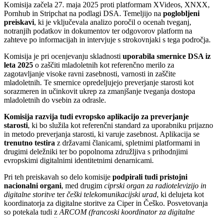
Komisija začela 27. maja 2025 proti platformam XVideos, XNXX,
Pornhub in Stripchat na podlagi DSA. Temeljijo na
poglobljeni
preiskavi
, ki je vključevala analizo poročil o ocenah tveganj,
notranjih podatkov in dokumentov ter odgovorov platform na
zahteve po informacijah in intervjuje s strokovnjaki s tega področja.
Komisija je pri ocenjevanju skladnosti
uporabila smernice DSA iz
leta 2025
o zaščiti mladoletnih kot referenčno merilo za
zagotavljanje visoke ravni zasebnosti, varnosti in zaščite
mladoletnih. Te smernice opredeljujejo preverjanje starosti kot
sorazmeren in učinkovit ukrep za zmanjšanje tveganja dostopa
mladoletnih do vsebin za odrasle.
Komisija razvija tudi evropsko aplikacijo za preverjanje
starosti
, ki bo služila kot referenčni standard za uporabniku prijazno
in metodo preverjanja starosti, ki varuje zasebnost. Aplikacija se
trenutno testira
z državami članicami, spletnimi platformami in
drugimi deležniki ter bo popolnoma združljiva s prihodnjimi
evropskimi digitalnimi identitetnimi denarnicami.
Pri teh preiskavah so delo komisije
podpirali tudi pristojni
nacionalni organi
, med drugim
ciprski organ za radiotelevizijo in
digitalne storitve
ter
češki telekomunikacijski urad
, ki delujeta kot
koordinatorja za digitalne storitve za Ciper in Češko. Posvetovanja
so potekala tudi z
ARCOM
(francoski koordinator za digitalne