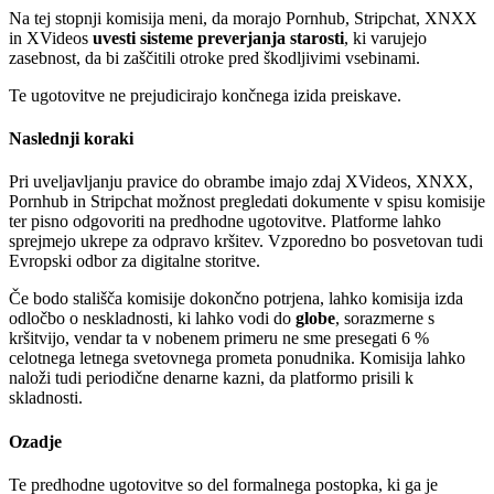
Na tej stopnji komisija meni, da morajo Pornhub, Stripchat, XNXX
in XVideos
uvesti sisteme preverjanja starosti
, ki varujejo
zasebnost, da bi zaščitili otroke pred škodljivimi vsebinami.
Te ugotovitve ne prejudicirajo končnega izida preiskave.
Naslednji koraki
Pri uveljavljanju pravice do obrambe imajo zdaj XVideos, XNXX,
Pornhub in Stripchat možnost pregledati dokumente v spisu komisije
ter pisno odgovoriti na predhodne ugotovitve. Platforme lahko
sprejmejo ukrepe za odpravo kršitev. Vzporedno bo posvetovan tudi
Evropski odbor za digitalne storitve.
Če bodo stališča komisije dokončno potrjena, lahko komisija izda
odločbo o neskladnosti, ki lahko vodi do
globe
, sorazmerne s
kršitvijo, vendar ta v nobenem primeru ne sme presegati 6 %
celotnega letnega svetovnega prometa ponudnika. Komisija lahko
naloži tudi periodične denarne kazni, da platformo prisili k
skladnosti.
Ozadje
Te predhodne ugotovitve so del formalnega postopka, ki ga je