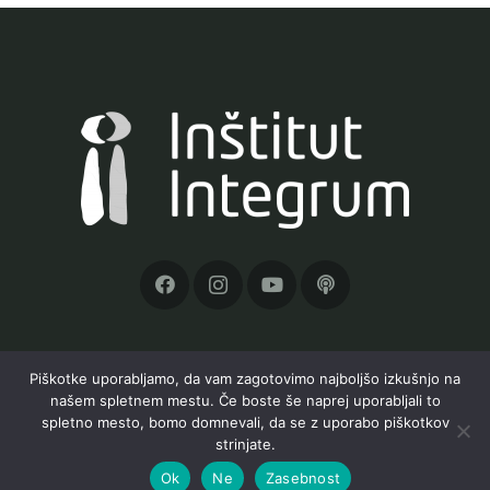
Piškotke uporabljamo, da vam zagotovimo najboljšo izkušnjo na
našem spletnem mestu. Če boste še naprej uporabljali to
Inštitut Integrum, Orle 19a, 1291 Škofljica, TRR:
spletno mesto, bomo domnevali, da se z uporabo piškotkov
SI56 6100 0001 6597 823;
info@institut-
strinjate.
integrum.com
; 040 186 266
Ok
Ne
Zasebnost