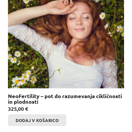
NeoFertility – pot do razumevanja cikličnosti
in plodnosti
325,00
€
DODAJ V KOŠARICO