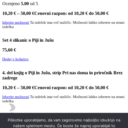
Ocenjeno
5.00
od 5
10,20
€
–
50,00
€
Cenovni razpon: od 10,20 € do 50,00 €
Izberite možnosti
Ta izdelek ima več različic. Možnosti lahko izberete na strani
izdelka
Set 4 slikanic o Piji in Jušu
75,60
€
Dodaj v košarico
4. del knjig o Piji in Jušu, strip Pri nas doma in priročnik Brez
zadrege
10,20
€
–
50,00
€
Cenovni razpon: od 10,20 € do 50,00 €
Izberite možnosti
Ta izdelek ima več različic. Možnosti lahko izberete na strani
izdelka
Piškotke uporabljamo, da vam zagotovimo najboljšo izkušnjo na
našem spletnem mestu. Če boste še naprej uporabljali to