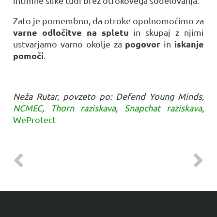
intimne slike tudi brez otrokovega sodelovanja.
Zato je pomembno, da otroke opolnomočimo za
varne odločitve na spletu
in skupaj z njimi
pogovor
iskanje
ustvarjamo varno okolje za
in
pomoči
.
Neža Rutar, povzeto po: Defend Young Minds,
NCMEC
,
Thorn raziskava
,
Snapchat raziskava
,
WeProtect