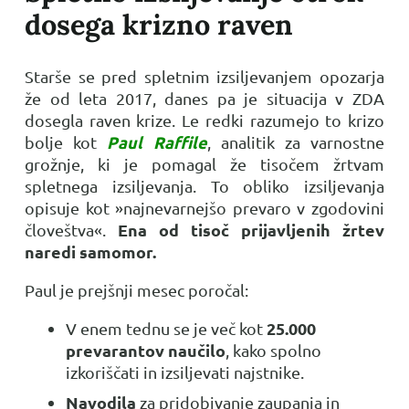
dosega krizno raven
Starše se pred spletnim izsiljevanjem opozarja
že od leta 2017, danes pa je situacija v ZDA
dosegla raven krize. Le redki razumejo to krizo
Paul Raffile
bolje kot
, analitik za varnostne
grožnje, ki je pomagal že tisočem žrtvam
spletnega izsiljevanja. To obliko izsiljevanja
opisuje kot »najnevarnejšo prevaro v zgodovini
Ena od tisoč prijavljenih žrtev
človeštva«.
naredi samomor.
Paul je prejšnji mesec poročal:
25.000
V enem tednu se je več kot
prevarantov naučilo
, kako spolno
izkoriščati in izsiljevati najstnike.
Navodila
za pridobivanje zaupanja in