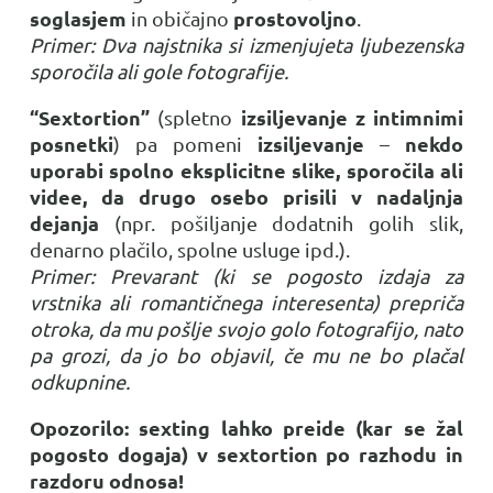
soglasjem
prostovoljno
in običajno
.
Primer: Dva najstnika si izmenjujeta ljubezenska
sporočila ali gole fotografije.
“Sextortion”
izsiljevanje z intimnimi
(spletno
posnetki
izsiljevanje
nekdo
) pa pomeni
–
uporabi spolno eksplicitne slike, sporočila ali
videe, da drugo osebo prisili v nadaljnja
dejanja
(npr. pošiljanje dodatnih golih slik,
denarno plačilo, spolne usluge ipd.).
Primer: Prevarant (ki se pogosto izdaja za
vrstnika ali romantičnega interesenta) prepriča
otroka, da mu pošlje svojo golo fotografijo, nato
pa grozi, da jo bo objavil, če mu ne bo plačal
odkupnine.
Opozorilo: sexting lahko preide (kar se žal
pogosto dogaja) v sextortion po razhodu in
razdoru odnosa!