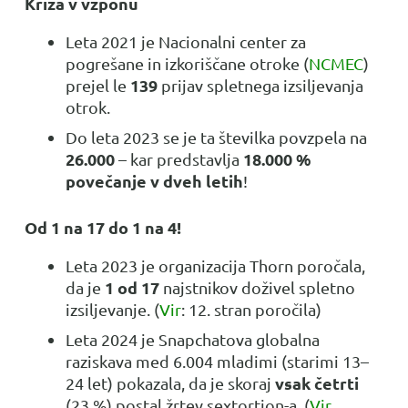
Kriza v vzponu
Leta 2021 je Nacionalni center za
pogrešane in izkoriščane otroke (
NCMEC
)
139
prejel le
prijav spletnega izsiljevanja
otrok.
Do leta 2023 se je ta številka povzpela na
26.000
18.000 %
– kar predstavlja
povečanje v dveh letih
!
Od 1 na 17 do 1 na 4!
Leta 2023 je organizacija Thorn poročala,
1 od 17
da je
najstnikov doživel spletno
izsiljevanje. (
Vir
: 12. stran poročila)
Leta 2024 je Snapchatova globalna
raziskava med 6.004 mladimi (starimi 13–
vsak četrti
24 let) pokazala, da je skoraj
(23 %) postal žrtev sextortion-a. (
Vir