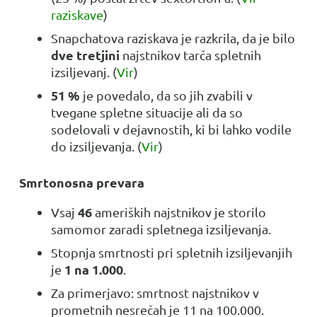
raziskave
)
Snapchatova raziskava je razkrila, da je bilo
dve tretjini
najstnikov tarča spletnih
izsiljevanj. (
Vir
)
51 %
je povedalo, da so jih zvabili v
tvegane spletne situacije ali da so
sodelovali v dejavnostih, ki bi lahko vodile
do izsiljevanja. (
Vir
)
Smrtonosna prevara
46
Vsaj
ameriških najstnikov je storilo
samomor zaradi spletnega izsiljevanja.
Stopnja smrtnosti pri spletnih izsiljevanjih
1 na 1.000
je
.
Za primerjavo: smrtnost najstnikov v
prometnih nesrečah je 11 na 100.000.