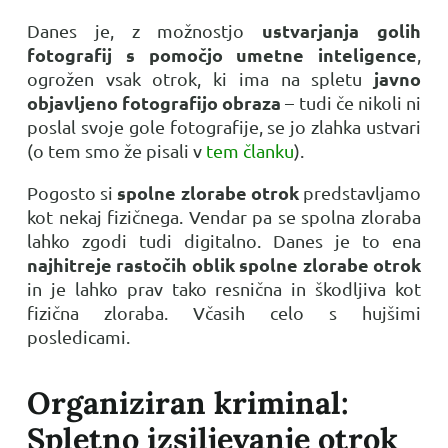
ustvarjanja golih
Danes je, z možnostjo
fotografij s pomočjo umetne inteligence
,
javno
ogrožen vsak otrok, ki ima na spletu
objavljeno fotografijo obraza
– tudi če nikoli ni
poslal svoje gole fotografije, se jo zlahka ustvari
(o tem smo že pisali v
tem članku
).
spolne zlorabe otrok
Pogosto si
predstavljamo
kot nekaj fizičnega. Vendar pa se spolna zloraba
lahko zgodi tudi digitalno. Danes je to ena
najhitreje rastočih oblik spolne zlorabe otrok
in je lahko prav tako resnična in škodljiva kot
fizična zloraba. Včasih celo s hujšimi
posledicami.
Organiziran kriminal:
Spletno izsiljevanje otrok