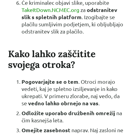
Če kriminalec objavi slike, uporabite
odstranitev
TakeItDown.NCMEC.org
za
slik s spletnih platform
. Izogibajte se
plačilu sumljivim podjetjem, ki obljubljajo
odstranitev slik za plačilo.
Kako lahko zaščitite
svojega otroka?
Pogovarjajte se o tem
. Otroci morajo
vedeti, kaj je spletno izsiljevanje in kako
ukrepati. V primeru zlorabe, naj vedo, da
vedno lahko obrnejo na vas
se
.
Odložite uporabo družbenih omrežij
na
čim kasnejša leta.
Omejite zasebnost
naprav. Naj zasloni ne