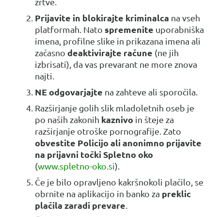
žrtve.
Prijavite in blokirajte kriminalca
na vseh
spremenite
platformah. Nato
uporabniška
imena, profilne slike in prikazana imena ali
deaktivirajte račune
začasno
(ne jih
izbrisati), da vas prevarant ne more znova
najti.
NE odgovarjajte
na zahteve ali sporočila.
Razširjanje golih slik mladoletnih oseb je
kaznivo
po naših zakonih
in šteje za
razširjanje otroške pornografije. Zato
obvestite Policijo ali anonimno prijavite
na prijavni točki Spletno oko
(
www.spletno-oko.si
).
Če je bilo opravljeno kakršnokoli plačilo, se
preklic
obrnite na aplikacijo in banko za
plačila zaradi prevare
.