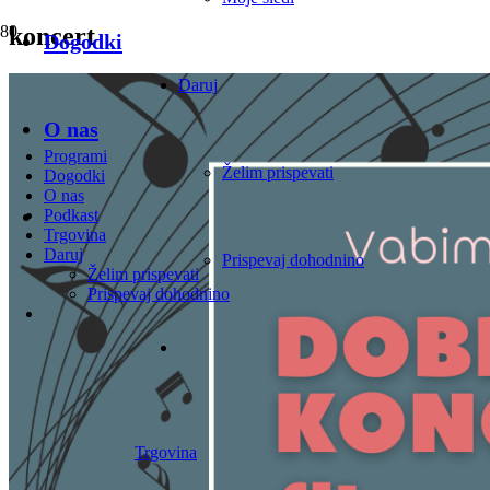
koncert
Dogodki
Daruj
O nas
Programi
Želim prispevati
Dogodki
O nas
Podkast
Trgovina
Daruj
Prispevaj dohodnino
Želim prispevati
Prispevaj dohodnino
Trgovina