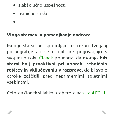
slabšo učno uspešnost,
psihične stiske
…
Vloga staršev in pomanjkanje nadzora
Mnogi starši ne spremljajo ustrezno tveganj
pornografije ali se o njih ne pogovarjajo s
biti
svojimi otroki.
Članek
poudarja, da morajo
starši bolj proaktivni pri uporabi tehničnih
rešitev in vključevanju v razprave
, da bi svoje
otroke zaščitili pred neprimernimi spletnimi
vsebinami.
Celoten članek si lahko preberete na
strani ECLJ
.