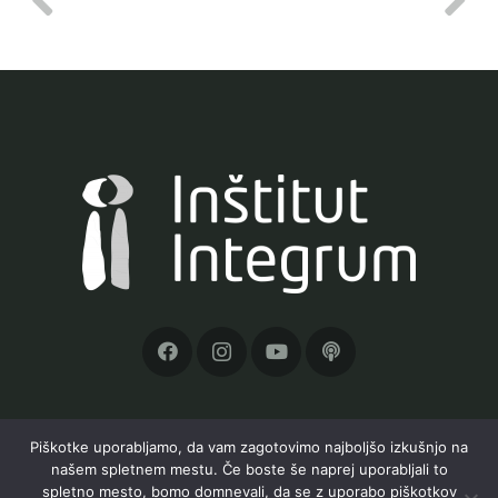
Piškotke uporabljamo, da vam zagotovimo najboljšo izkušnjo na
našem spletnem mestu. Če boste še naprej uporabljali to
Inštitut Integrum, Orle 19a, 1291 Škofljica, TRR:
spletno mesto, bomo domnevali, da se z uporabo piškotkov