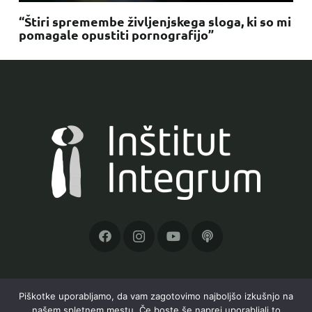
“Štiri spremembe življenjskega sloga, ki so mi
pomagale opustiti pornografijo”
Piškotke uporabljamo, da vam zagotovimo najboljšo izkušnjo na
našem spletnem mestu. Če boste še naprej uporabljali to