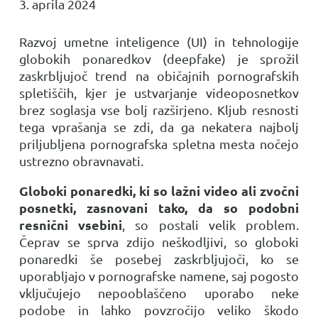
3. aprila 2024
Razvoj umetne inteligence (UI) in tehnologije
globokih ponaredkov (deepfake) je sprožil
zaskrbljujoč trend na običajnih pornografskih
spletiščih, kjer je ustvarjanje videoposnetkov
brez soglasja vse bolj razširjeno. Kljub resnosti
tega vprašanja se zdi, da ga nekatera najbolj
priljubljena pornografska spletna mesta nočejo
ustrezno obravnavati.
Globoki ponaredki, ki so lažni video ali zvočni
posnetki, zasnovani tako, da so podobni
resnični vsebini
, so postali velik problem.
Čeprav se sprva zdijo neškodljivi, so globoki
ponaredki še posebej zaskrbljujoči, ko se
uporabljajo v pornografske namene, saj pogosto
vključujejo nepooblaščeno uporabo neke
podobe in lahko povzročijo veliko škodo