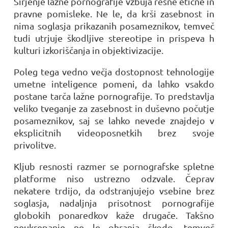
Širjenje lažne pornografije vzbuja resne etične in
pravne pomisleke. Ne le, da krši zasebnost in
nima soglasja prikazanih posameznikov, temveč
tudi utrjuje škodljive stereotipe in prispeva h
kulturi izkoriščanja in objektivizacije.
Poleg tega vedno večja dostopnost tehnologije
umetne inteligence pomeni, da lahko vsakdo
postane tarča lažne pornografije. To predstavlja
veliko tveganje za zasebnost in duševno počutje
posameznikov, saj se lahko nevede znajdejo v
eksplicitnih videoposnetkih brez svoje
privolitve.
Kljub resnosti razmer se pornografske spletne
platforme niso ustrezno odzvale. Čeprav
nekatere trdijo, da odstranjujejo vsebine brez
soglasja, nadaljnja prisotnost pornografije
globokih ponaredkov kaže drugače. Takšno
neukrepanje ne le ohranja škodo, temveč