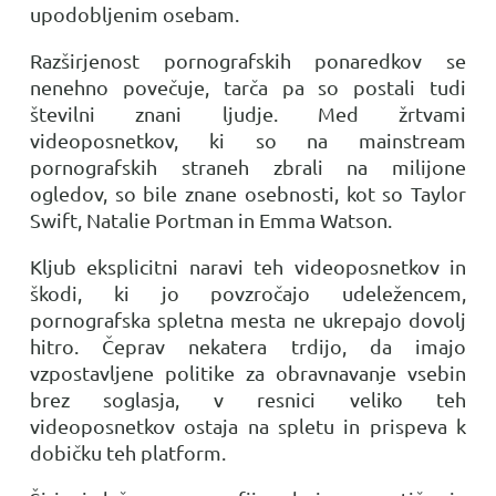
upodobljenim osebam.
Razširjenost pornografskih ponaredkov se
nenehno povečuje, tarča pa so postali tudi
številni znani ljudje. Med žrtvami
videoposnetkov, ki so na mainstream
pornografskih straneh zbrali na milijone
ogledov, so bile znane osebnosti, kot so Taylor
Swift, Natalie Portman in Emma Watson.
Kljub eksplicitni naravi teh videoposnetkov in
škodi, ki jo povzročajo udeležencem,
pornografska spletna mesta ne ukrepajo dovolj
hitro. Čeprav nekatera trdijo, da imajo
vzpostavljene politike za obravnavanje vsebin
brez soglasja, v resnici veliko teh
videoposnetkov ostaja na spletu in prispeva k
dobičku teh platform.