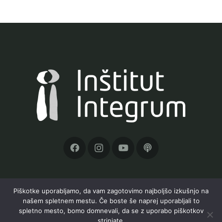
Piškotke uporabljamo, da vam zagotovimo najboljšo izkušnjo na
našem spletnem mestu. Če boste še naprej uporabljali to
Inštitut Integrum, Orle 19a, 1291 Škofljica, TRR:
spletno mesto, bomo domnevali, da se z uporabo piškotkov
SI56 6100 0001 6597 823;
info@institut-
strinjate.