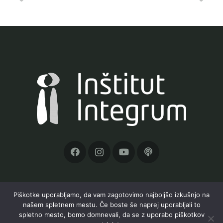
Piškotke uporabljamo, da vam zagotovimo najboljšo izkušnjo na
našem spletnem mestu. Če boste še naprej uporabljali to
Inštitut Integrum, Orle 19a, 1291 Škofljica, TRR:
spletno mesto, bomo domnevali, da se z uporabo piškotkov