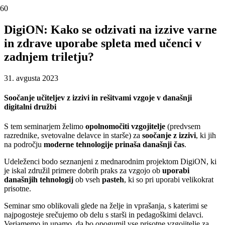
DigiON: Kako se odzivati na izzive varne
in zdrave uporabe spleta med učenci v
zadnjem triletju?
31. avgusta 2023
Soočanje učiteljev z izzivi in rešitvami vzgoje v današnji
digitalni družbi
S tem seminarjem želimo
opolnomočiti vzgojitelje
(predvsem
razrednike, svetovalne delavce in starše) za
soočanje z izzivi
, ki jih
na področju
moderne tehnologije prinaša današnji čas
.
Udeleženci bodo seznanjeni z mednarodnim projektom DigiON, ki
je iskal združil primere dobrih praks za vzgojo ob
uporabi
današnjih tehnologij
ob vseh
pasteh
, ki so pri uporabi velikokrat
prisotne.
Seminar smo oblikovali glede na želje in vprašanja, s katerimi se
najpogosteje srečujemo ob delu s starši in pedagoškimi delavci.
Verjamemo in upamo, da bo opogumil vse prisotne vzgojitelje za