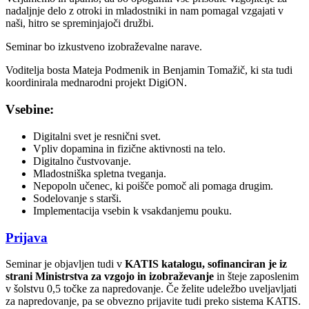
nadaljnje delo z otroki in mladostniki in nam pomagal vzgajati v
naši, hitro se spreminjajoči družbi.
Seminar bo izkustveno izobraževalne narave.
Voditelja bosta Mateja Podmenik in Benjamin Tomažič, ki sta tudi
koordinirala mednarodni projekt DigiON.
Vsebine:
Digitalni svet je resnični svet.
Vpliv dopamina in fizične aktivnosti na telo.
Digitalno čustvovanje.
Mladostniška spletna tveganja.
Nepopoln učenec, ki poišče pomoč ali pomaga drugim.
Sodelovanje s starši.
Implementacija vsebin k vsakdanjemu pouku.
Prijava
Seminar je objavljen tudi v
KATIS katalogu, sofinanciran je iz
strani Ministrstva za vzgojo in izobraževanje
in šteje zaposlenim
v šolstvu 0,5 točke za napredovanje. Če želite udeležbo uveljavljati
za napredovanje, pa se obvezno prijavite tudi preko sistema KATIS.