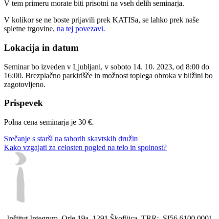
V tem primeru morate biti prisotni na vseh delih seminarja.
V kolikor se ne boste prijavili prek KATISa, se lahko prek naše
spletne trgovine,
na tej povezavi.
Lokacija in datum
Seminar bo izveden v Ljubljani, v soboto 14. 10. 2023, od 8:00 do
16:00. Brezplačno parkirišče in možnost toplega obroka v bližini bo
zagotovljeno.
Prispevek
Polna cena seminarja je 30 €.
Srečanje s starši na taborih skavtskih družin
Kako vzgajati za celosten pogled na telo in spolnost?
Inštitut Integrum, Orle 19a, 1291 Škofljica, TRR: SI56 6100 0001