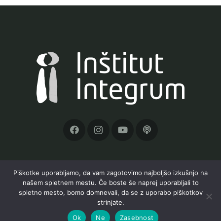
Piškotke uporabljamo, da vam zagotovimo najboljšo izkušnjo na
našem spletnem mestu. Če boste še naprej uporabljali to
Inštitut Integrum, Orle 19a, 1291 Škofljica, TRR:
spletno mesto, bomo domnevali, da se z uporabo piškotkov
SI56 6100 0001 6597 823;
info@institut-
strinjate.
integrum.com
; 040 186 266
Ok
Ne
Zasebnost