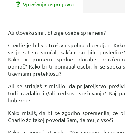
Vprašanja za pogovor
Ali človeka smrt bližnje osebe spremeni?
Charlie je bil v otroštvu spolno zlorabljen. Kako
se je s tem soočal, kakšne so bile posledice?
Kako v primeru spolne zlorabe poiščemo
pomoč? Kako bi ti pomagal osebi, ki se sooča s
travmami preteklosti?
Ali se strinjaš z mislijo, da prijateljstvo preživi
tudi razdaljo in/ali redkost srečevanja? Kaj pa
ljubezen?
Kako misliš, da bi se zgodba spremenila, če bi
Charlie že takoj povedal Sam, da mu je všeč?
Kako razumeš stavek: “Sprejmemo ljubezen,