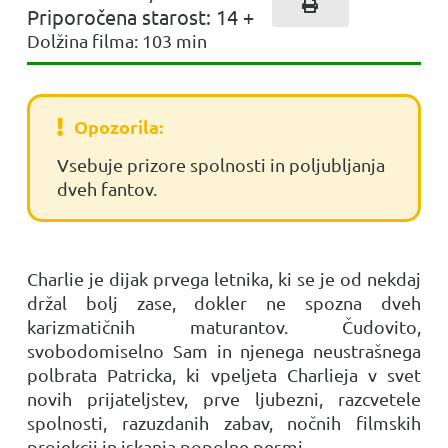
Priporočena starost:
14
+
Dolžina filma:
103
min
Opozorila:
Vsebuje prizore spolnosti in poljubljanja
dveh fantov.
Charlie je dijak prvega letnika, ki se je od nekdaj
držal bolj zase, dokler ne spozna dveh
karizmatičnih maturantov. Čudovito,
svobodomiselno Sam in njenega neustrašnega
polbrata Patricka, ki vpeljeta Charlieja v svet
novih prijateljstev, prve ljubezni, razcvetele
spolnosti, razuzdanih zabav, nočnih filmskih
projekcij in iskanja popolne pesmi.