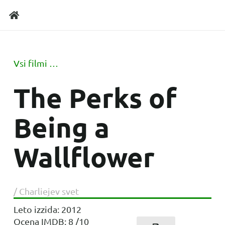
Vsi filmi …
The Perks of
Being a
Wallflower
/
Charliejev svet
Leto izzida:
2012
Ocena IMDB:
8
/10