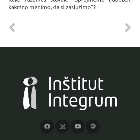
kakršno menimo, da si zaslužimo”?