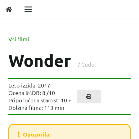
Vsi filmi …
Wonder
/
Čudo
Leto izzida:
2017
Ocena IMDB:
8
/10
Priporočena starost:
10
+
Dolžina filma:
113
min
Opozorila: