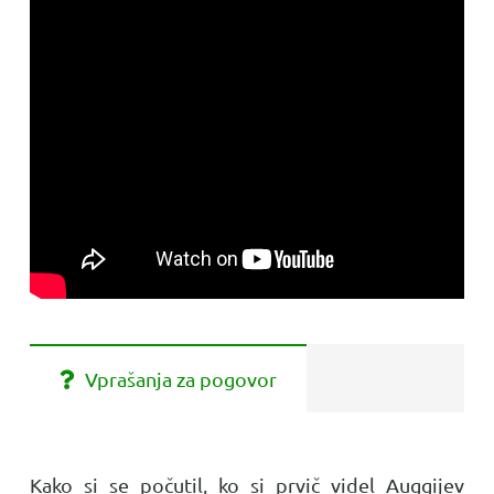
Vprašanja za pogovor
Kako si se počutil, ko si prvič videl Auggijev