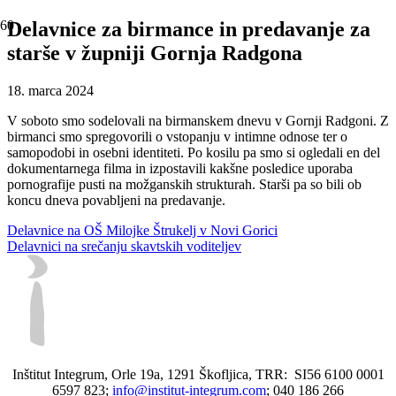
Delavnice za birmance in predavanje za
starše v župniji Gornja Radgona
18. marca 2024
V soboto smo sodelovali na birmanskem dnevu v Gornji Radgoni. Z
birmanci smo spregovorili o vstopanju v intimne odnose ter o
samopodobi in osebni identiteti. Po kosilu pa smo si ogledali en del
dokumentarnega filma in izpostavili kakšne posledice uporaba
pornografije pusti na možganskih strukturah. Starši pa so bili ob
koncu dneva povabljeni na predavanje.
Delavnice na OŠ Milojke Štrukelj v Novi Gorici
Delavnici na srečanju skavtskih voditeljev
Inštitut Integrum, Orle 19a, 1291 Škofljica, TRR: SI56 6100 0001
6597 823;
info@institut-integrum.com
; 040 186 266