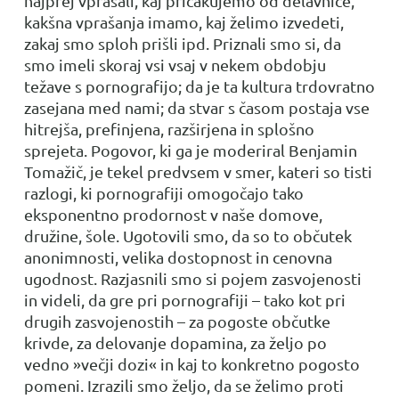
najprej vprašali, kaj pričakujemo od delavnice,
kakšna vprašanja imamo, kaj želimo izvedeti,
zakaj smo sploh prišli ipd. Priznali smo si, da
smo imeli skoraj vsi vsaj v nekem obdobju
težave s pornografijo; da je ta kultura trdovratno
zasejana med nami; da stvar s časom postaja vse
hitrejša, prefinjena, razširjena in splošno
sprejeta. Pogovor, ki ga je moderiral Benjamin
Tomažič, je tekel predvsem v smer, kateri so tisti
razlogi, ki pornografiji omogočajo tako
eksponentno prodornost v naše domove,
družine, šole. Ugotovili smo, da so to občutek
anonimnosti, velika dostopnost in cenovna
ugodnost. Razjasnili smo si pojem zasvojenosti
in videli, da gre pri pornografiji – tako kot pri
drugih zasvojenostih – za pogoste občutke
krivde, za delovanje dopamina, za željo po
vedno »večji dozi« in kaj to konkretno pogosto
pomeni. Izrazili smo željo, da se želimo proti