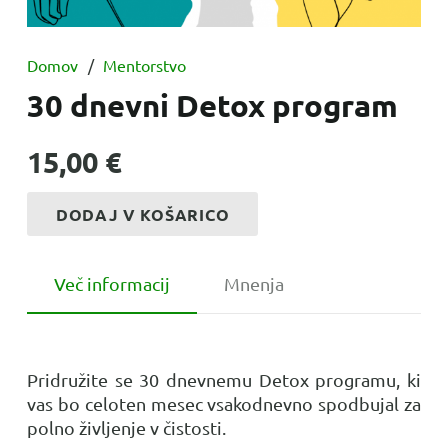
Domov
/
Mentorstvo
30 dnevni Detox program
15,00
€
DODAJ V KOŠARICO
30
dnevni
Detox
Več informacij
Mnenja
program
količina
Pridružite se 30 dnevnemu Detox programu, ki
vas bo celoten mesec vsakodnevno spodbujal za
polno življenje v čistosti.