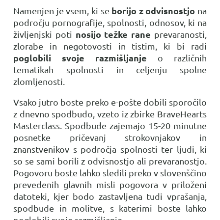
borijo z odvisnostjo
Namenjen je vsem, ki se
na
področju pornografije, spolnosti, odnosov, ki na
nosijo težke rane
življenjski poti
prevaranosti,
zlorabe in negotovosti in tistim, ki bi radi
poglobili svoje razmišljanje
o različnih
tematikah spolnosti in celjenju spolne
zlomljenosti.
Vsako jutro boste preko e-pošte dobili sporočilo
z dnevno spodbudo, vzeto iz zbirke BraveHearts
Masterclass. Spodbude zajemajo 15-20 minutne
posnetke pričevanj strokovnjakov in
znanstvenikov s področja spolnosti ter ljudi, ki
so se sami borili z odvisnostjo ali prevaranostjo.
Pogovoru boste lahko sledili preko v slovenščino
prevedenih glavnih misli pogovora v priloženi
datoteki, kjer bodo zastavljena tudi vprašanja,
spodbude in molitve, s katerimi boste lahko
poglobili svoje razmišljanje.