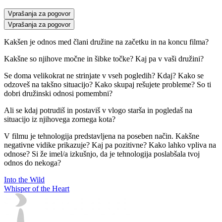
Vprašanja za pogovor
Vprašanja za pogovor
Kakšen je odnos med člani družine na začetku in na koncu filma?
Kakšne so njihove močne in šibke točke? Kaj pa v vaši družini?
Se doma velikokrat ne strinjate v vseh pogledih? Kdaj? Kako se
odzoveš na takšno situacijo? Kako skupaj rešujete probleme? So ti
dobri družinski odnosi pomembni?
Ali se kdaj potrudiš in postaviš v vlogo starša in pogledaš na
situacijo iz njihovega zornega kota?
V filmu je tehnologija predstavljena na poseben način. Kakšne
negativne vidike prikazuje? Kaj pa pozitivne? Kako lahko vpliva na
odnose? Si že imel/a izkušnjo, da je tehnologija poslabšala tvoj
odnos do nekoga?
Into the Wild
Whisper of the Heart