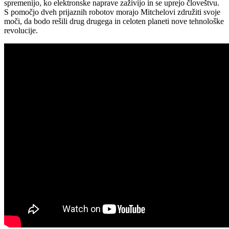
spremenijo, ko elektronske naprave zaživijo in se uprejo človeštvu.
S pomočjo dveh prijaznih robotov morajo Mitchelovi združiti svoje
moči, da bodo rešili drug drugega in celoten planeti nove tehnološke
revolucije.