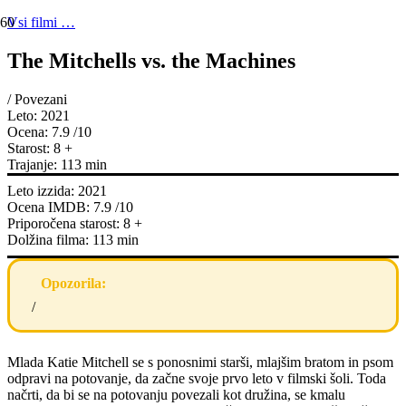
Vsi filmi …
The Mitchells vs. the Machines
/
Povezani
Leto:
2021
Ocena:
7.9
/10
Starost:
8
+
Trajanje:
113
min
Leto izzida:
2021
Ocena IMDB:
7.9
/10
Priporočena starost:
8
+
Dolžina filma:
113
min
Opozorila:
/
Mlada Katie Mitchell se s ponosnimi starši, mlajšim bratom in psom
odpravi na potovanje, da začne svoje prvo leto v filmski šoli. Toda
načrti, da bi se na potovanju povezali kot družina, se kmalu